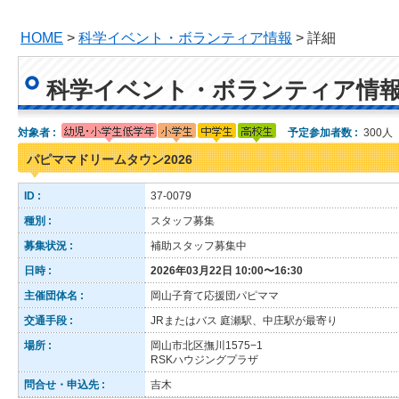
HOME
>
科学イベント・ボランティア情報
> 詳細
科学イベント・ボランティア情
対象者 :
予定参加者数 :
300人
パピママドリームタウン2026
ID :
37-0079
種別 :
スタッフ募集
募集状況 :
補助スタッフ募集中
日時 :
2026年03月22日 10:00〜16:30
主催団体名 :
岡山子育て応援団パピママ
交通手段 :
JRまたはバス 庭瀬駅、中庄駅が最寄り
場所 :
岡山市北区撫川1575−1
RSKハウジングプラザ
問合せ・申込先 :
吉木