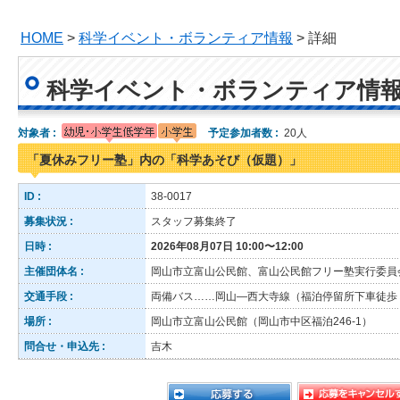
HOME
>
科学イベント・ボランティア情報
> 詳細
科学イベント・ボランティア情
対象者 :
予定参加者数 :
20人
「夏休みフリー塾」内の「科学あそび（仮題）」
ID :
38-0017
募集状況 :
スタッフ募集終了
日時 :
2026年08月07日 10:00〜12:00
主催団体名 :
岡山市立富山公民館、富山公民館フリー塾実行委員
交通手段 :
両備バス……岡山―西大寺線（福泊停留所下車徒歩
場所 :
岡山市立富山公民館（岡山市中区福泊246-1）
問合せ・申込先 :
吉木