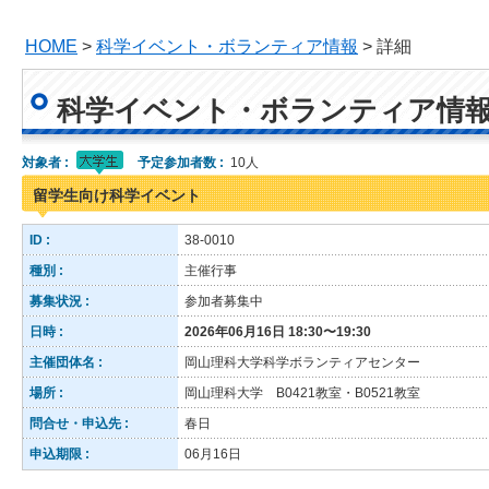
HOME
>
科学イベント・ボランティア情報
> 詳細
科学イベント・ボランティア情
対象者 :
予定参加者数 :
10人
留学生向け科学イベント
ID :
38-0010
種別 :
主催行事
募集状況 :
参加者募集中
日時 :
2026年06月16日 18:30〜19:30
主催団体名 :
岡山理科大学科学ボランティアセンター
場所 :
岡山理科大学 B0421教室・B0521教室
問合せ・申込先 :
春日
申込期限 :
06月16日