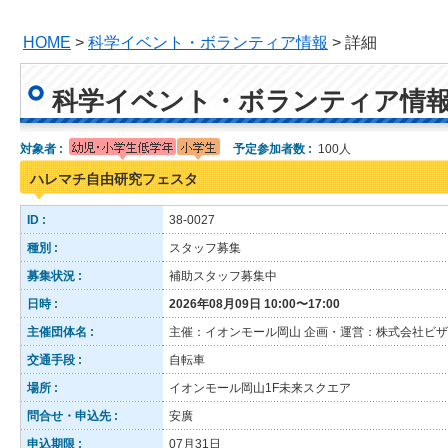
HOME
>
科学イベント・ボランティア情報
> 詳細
科学イベント・ボランティア情
対象者 :
予定参加者数 :
100人
ハレマチ自由研究フェスタ
ID :
38-0027
種別 :
スタッフ募集
募集状況 :
補助スタッフ募集中
日時 :
2026年08月09日 10:00〜17:00
主催団体名 :
主催：イオンモール岡山 企画・運営：株式会社ビ
交通手段 :
自転車
場所 :
イオンモール岡山1F未来スクエア
問合せ・申込先 :
安廣
申込期限 :
07月31日