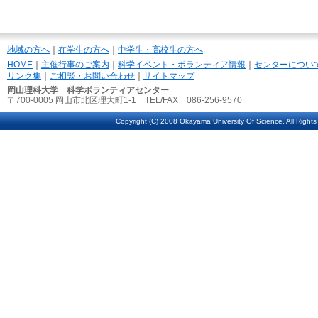
地域の方へ
｜
在学生の方へ
｜
中学生・高校生の方へ
HOME
｜
主催行事のご案内
｜
科学イベント・ボランティア情報
｜
センターについ
リンク集
｜
ご相談・お問い合わせ
｜
サイトマップ
岡山理科大学 科学ボランティアセンター
〒700-0005 岡山市北区理大町1-1 TEL/FAX 086-256-9570
Copyright (C) 2008 Okayama University Of Science. All Rights