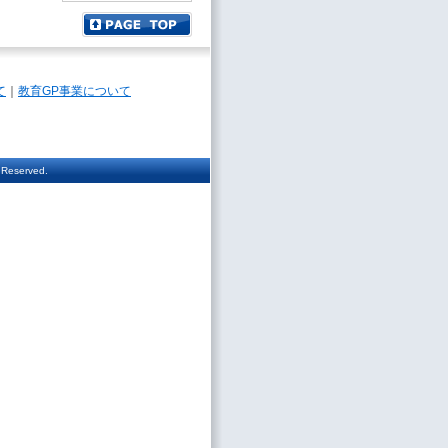
て
｜
教育GP事業について
 Reserved.