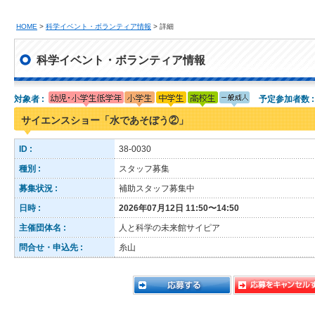
HOME
>
科学イベント・ボランティア情報
> 詳細
科学イベント・ボランティア情報
対象者 :
予定参加者数 
サイエンスショー「水であそぼう②」
ID :
38-0030
種別 :
スタッフ募集
募集状況 :
補助スタッフ募集中
日時 :
2026年07月12日 11:50〜14:50
主催団体名 :
人と科学の未来館サイピア
問合せ・申込先 :
糸山